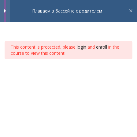
Toggle Menu
Плаваем в бассейне с родителем
Урок 1
5
Home
Courses
Get Swim Full Course
Урок 2
6
Get Swim Онлайн Курс на Русском Языке
This content is protected, please
login
and
enroll
in the
course to view this content!
Разминка
.
Поддержка
Упражнения для рук
Аква-Массаж
Нырки
Полное видео 2 урока (Заходим
в бассейн)