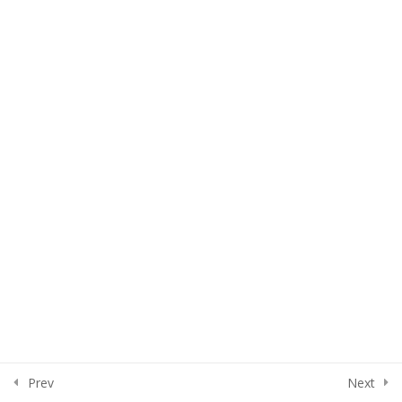
Урок 3
5
Урок 4
5
Урок 5
6
Урок 6
5
Урок 7
5
Урок 8
1
Prev
Next